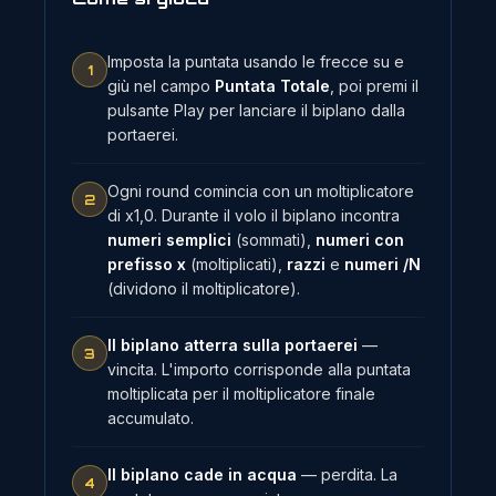
Imposta la puntata usando le frecce su e
1
giù nel campo
Puntata Totale
, poi premi il
pulsante Play per lanciare il biplano dalla
portaerei.
Ogni round comincia con un moltiplicatore
2
di x1,0. Durante il volo il biplano incontra
numeri semplici
(sommati),
numeri con
prefisso x
(moltiplicati),
razzi
e
numeri /N
(dividono il moltiplicatore).
Il biplano atterra sulla portaerei
—
3
vincita. L'importo corrisponde alla puntata
moltiplicata per il moltiplicatore finale
accumulato.
Il biplano cade in acqua
— perdita. La
4