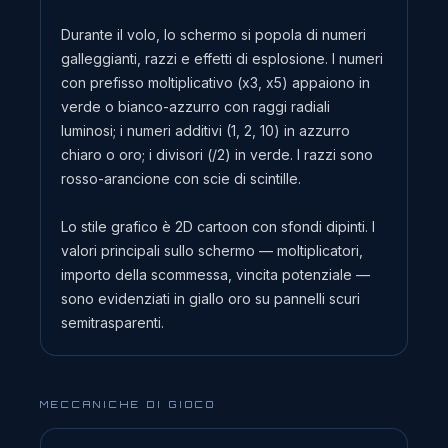
Durante il volo, lo schermo si popola di numeri
galleggianti, razzi e effetti di esplosione. I numeri
con prefisso moltiplicativo (x3, x5) appaiono in
verde o bianco-azzurro con raggi radiali
luminosi; i numeri additivi (1, 2, 10) in azzurro
chiaro o oro; i divisori (/2) in verde. I razzi sono
rosso-arancione con scie di scintille.
Lo stile grafico è 2D cartoon con sfondi dipinti. I
valori principali sullo schermo — moltiplicatori,
importo della scommessa, vincita potenziale —
sono evidenziati in giallo oro su pannelli scuri
semitrasparenti.
MECCANICHE DI GIOCO