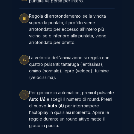
puntata va persa per intero.
Regola di arrotondamento: se la vincita
5
supera la puntata, il profitto viene
arrotondato per eccesso all'intero più
vicino; se è inferiore alla puntata, viene
arrotondato per difetto.
La velocità dell'animazione si regola con
6
quattro pulsanti: tartaruga (lentissima),
omino (normale), lepre (veloce), fulmine
(velocissima).
Per giocare in automatico, premi il pulsante
7
Auto (A)
e scegli il numero di round. Premi
di nuovo
Auto (A)
per interrompere
l'autoplay in qualsiasi momento. Aprire le
regole durante un round attivo mette il
gioco in pausa.