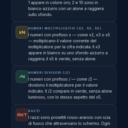
1 appare in colore oro; 2 e 10 sono in
bianco-azzurro con un alone a raggiera
sullo sfondo.
NUMERI MOLTIPLICATIVI (X2, X3, X5)
xN
I numeri con prefisso x — come x2, x3 o x5
— moltiplicano il valore corrente del
moltiplicatore per la cifra indicata. Il x3
appare in bianco su uno sfondo azzurro a
raggiera; il x5 è verde, senza alone.
NUMERI DIVISORI (/2)
/N
I numeri con prefisso / — come /2 —
dividono il moltiplicatore per il valore
indicato. Il /2 compare in verde, senza alone
luminoso, con lo stesso aspetto del x5.
RAZZI
RKT
I razzi sono proiettili rosso-arancio con scia
di fuoco che attraversano lo schermo. Ogni